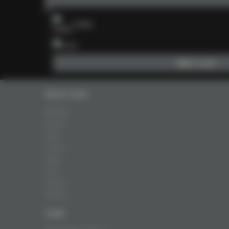
Lotto
Main Lotto
Quick Links
Beranda
Sports+
Slots
Casino
Poker
Lotto
Arcade
Fishing
Legal