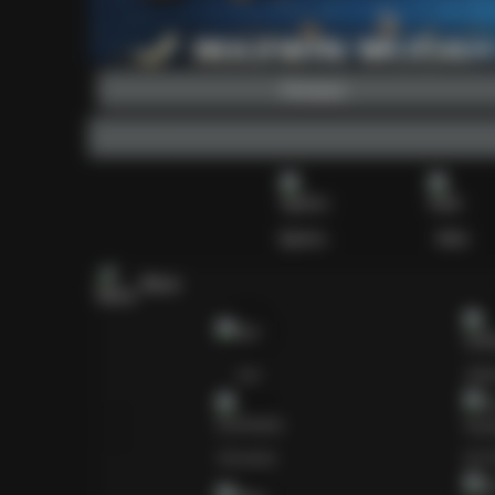
Promosi
Sports+
Slots
Slots
Hot
IDN
Exclusive
Fat 